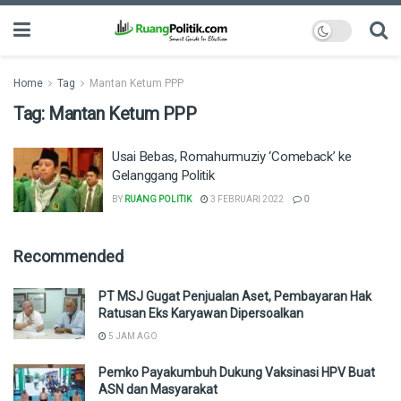
Home
Tag
Mantan Ketum PPP
Tag:
Mantan Ketum PPP
Usai Bebas, Romahurmuziy ‘Comeback’ ke
Gelanggang Politik
BY
RUANG POLITIK
3 FEBRUARI 2022
0
Recommended
PT MSJ Gugat Penjualan Aset, Pembayaran Hak
Ratusan Eks Karyawan Dipersoalkan
5 JAM AGO
Pemko Payakumbuh Dukung Vaksinasi HPV Buat
ASN dan Masyarakat