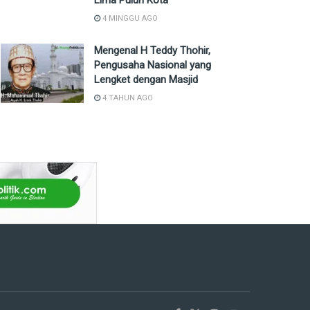
Lima Puluh Kota
4 MINGGU AGO
Mengenal H Teddy Thohir,
Pengusaha Nasional yang
Lengket dengan Masjid
4 TAHUN AGO