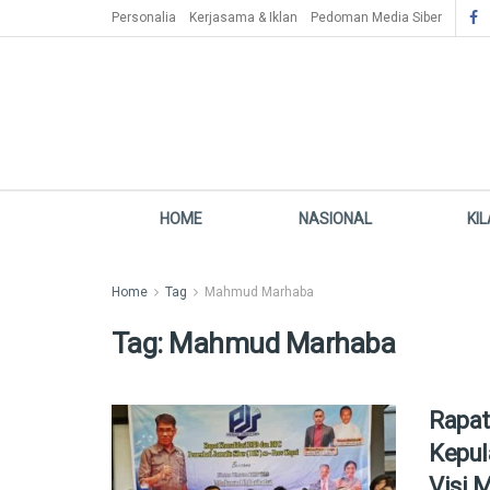
Personalia
Kerjasama & Iklan
Pedoman Media Siber
HOME
NASIONAL
KI
Home
Tag
Mahmud Marhaba
Tag:
Mahmud Marhaba
Rapat
Kepul
Visi 