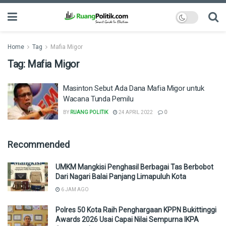
Home
Tag
Mafia Migor
Tag:
Mafia Migor
Masinton Sebut Ada Dana Mafia Migor untuk
Wacana Tunda Pemilu
BY
RUANG POLITIK
24 APRIL 2022
0
Recommended
UMKM Mangkisi Penghasil Berbagai Tas Berbobot
Dari Nagari Balai Panjang Limapuluh Kota
6 JAM AGO
Polres 50 Kota Raih Penghargaan KPPN Bukittinggi
Awards 2026 Usai Capai Nilai Sempurna IKPA