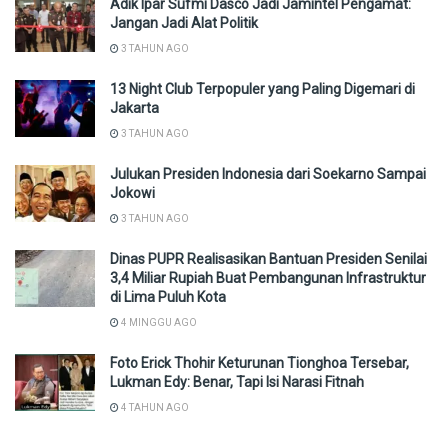
Adik Ipar Sufmi Dasco Jadi Jamintel Pengamat:
Jangan Jadi Alat Politik
3 TAHUN AGO
13 Night Club Terpopuler yang Paling Digemari di
Jakarta
3 TAHUN AGO
Julukan Presiden Indonesia dari Soekarno Sampai
Jokowi
3 TAHUN AGO
Dinas PUPR Realisasikan Bantuan Presiden Senilai
3,4 Miliar Rupiah Buat Pembangunan Infrastruktur
di Lima Puluh Kota
4 MINGGU AGO
Foto Erick Thohir Keturunan Tionghoa Tersebar,
Lukman Edy: Benar, Tapi Isi Narasi Fitnah
4 TAHUN AGO