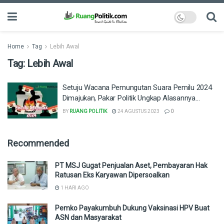
Home
Tag
Lebih Awal
Tag:
Lebih Awal
Setuju Wacana Pemungutan Suara Pemilu 2024
Dimajukan, Pakar Politik Ungkap Alasannya…
BY
RUANG POLITIK
24 AGUSTUS 2023
0
Recommended
PT MSJ Gugat Penjualan Aset, Pembayaran Hak
Ratusan Eks Karyawan Dipersoalkan
1 HARI AGO
Pemko Payakumbuh Dukung Vaksinasi HPV Buat
ASN dan Masyarakat