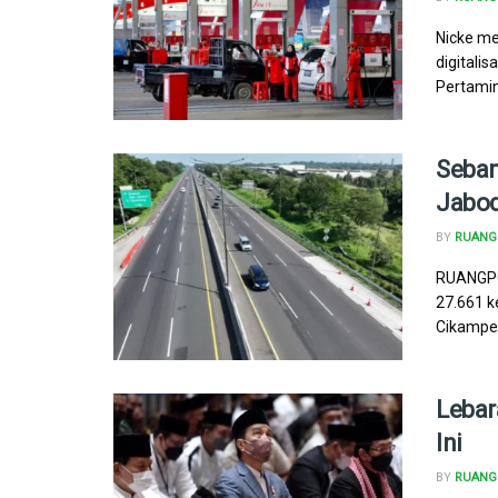
Nicke m
digitali
Pertamin
Seban
Jabod
BY
RUANG 
RUANGPO
27.661 k
Cikampek
Lebar
Ini
BY
RUANG 