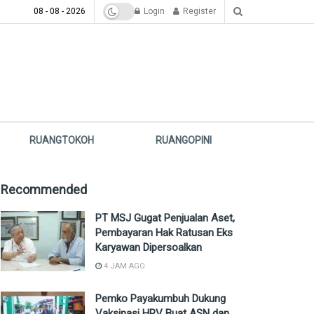
08 - 08 - 2026
Login
Register
RUANGTOKOH
RUANGOPINI
Recommended
PT MSJ Gugat Penjualan Aset,
Pembayaran Hak Ratusan Eks
Karyawan Dipersoalkan
4 JAM AGO
Pemko Payakumbuh Dukung
Vaksinasi HPV Buat ASN dan