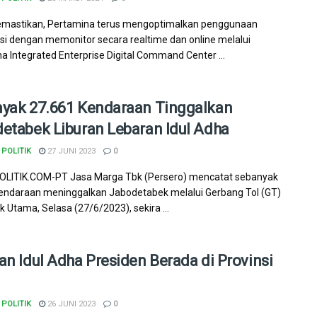
emastikan, Pertamina terus mengoptimalkan penggunaan
sasi dengan memonitor secara realtime dan online melalui
a Integrated Enterprise Digital Command Center ...
yak 27.661 Kendaraan Tinggalkan
etabek Liburan Lebaran Idul Adha
POLITIK
27 JUNI 2023
0
LITIK.COM-PT Jasa Marga Tbk (Persero) mencatat sebanyak
endaraan meninggalkan Jabodetabek melalui Gerbang Tol (GT)
 Utama, Selasa (27/6/2023), sekira ...
an Idul Adha Presiden Berada di Provinsi
POLITIK
26 JUNI 2023
0