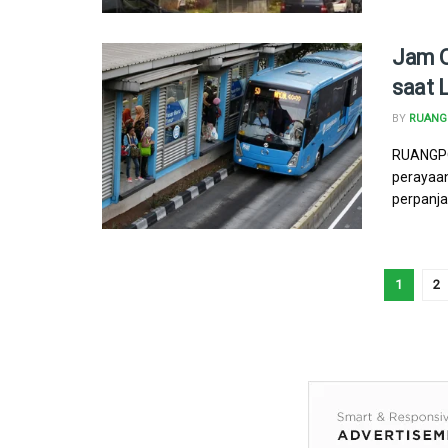
Jam O
saat 
BY
RUANG 
RUANGPOL
perayaan
perpanja
1
2