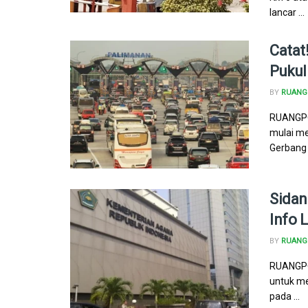
lancar ...
Catat
Pukul
BY
RUANG 
RUANGPOL
mulai me
Gerbang 
Sidan
Info 
BY
RUANG 
RUANGPOL
untuk me
pada ...