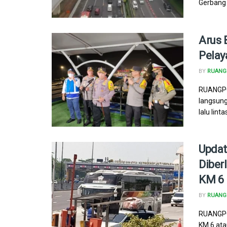
Gerbang T
Arus B
Pelay
BY
RUANG 
RUANGPOL
langsung
lalu linta
Updat
Diber
KM 6 
BY
RUANG 
RUANGPOL
KM 6 ata