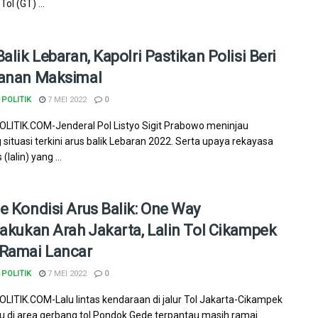
ol (GT) ...
alik Lebaran, Kapolri Pastikan Polisi Beri
anan Maksimal
POLITIK
7 MEI 2022
0
ITIK.COM-Jenderal Pol Listyo Sigit Prabowo meninjau
 situasi terkini arus balik Lebaran 2022. Serta upaya rekayasa
s (lalin) yang ...
e Kondisi Arus Balik: One Way
lakukan Arah Jakarta, Lalin Tol Cikampek
Ramai Lancar
POLITIK
7 MEI 2022
0
ITIK.COM-Lalu lintas kendaraan di jalur Tol Jakarta-Cikampek
u di area gerbang tol Pondok Gede terpantau masih ramai