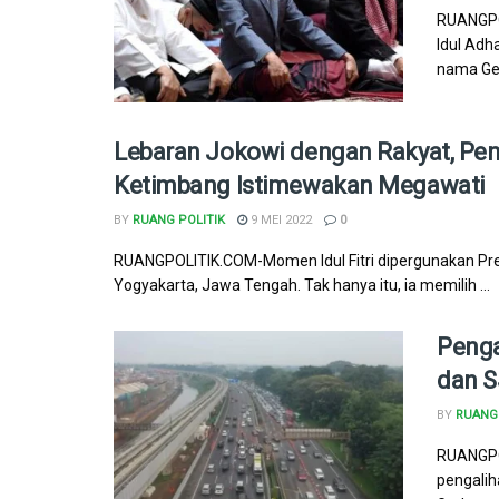
RUANGPO
Idul Adh
nama Ged
Lebaran Jokowi dengan Rakyat, Pe
Ketimbang Istimewakan Megawati
BY
RUANG POLITIK
9 MEI 2022
0
RUANGPOLITIK.COM-Momen Idul Fitri dipergunakan Pre
Yogyakarta, Jawa Tengah. Tak hanya itu, ia memilih ...
Penga
dan S
BY
RUANG 
RUANGPOL
pengalih