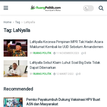
Home
Tag
LaNyalla
Tag:
LaNyalla
LaNyalla Kecewa Pimpinan MPR Tak Hadiri Acara
Maklumat Kembali ke UUD Sebelum Amandemen
BY
RUANG POLITIK
11 NOVEMBER 2023
0
LaNyalla Sebut Klaim Luhut Soal Big Data Tidak
Dapat Dibenarkan
BY
RUANG POLITIK
12 MARET 2022
0
Recommended
Pemko Payakumbuh Dukung Vaksinasi HPV Buat
ASN dan Masyarakat