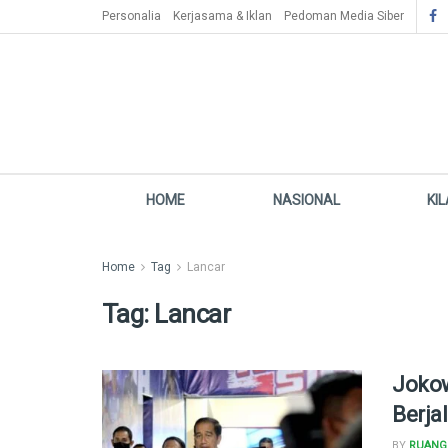
Personalia
Kerjasama & Iklan
Pedoman Media Siber
HOME
NASIONAL
KI
Home
Tag
Lancar
Tag:
Lancar
Jokow
Berja
BY
RUANG 