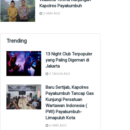
Kapolres Payakumbuh
2 HARI AGO
Trending
13 Night Club Terpopuler
yang Paling Digemari di
Jakarta
3 TAHUN AGO
Baru Sertijab, Kapolres
Payakumbuh Tancap Gas
Kunjungi Persatuan
Wartawan Indonesia (
PWI) Payakumbuh-
Limapuluh Kota
6 HARI AGO