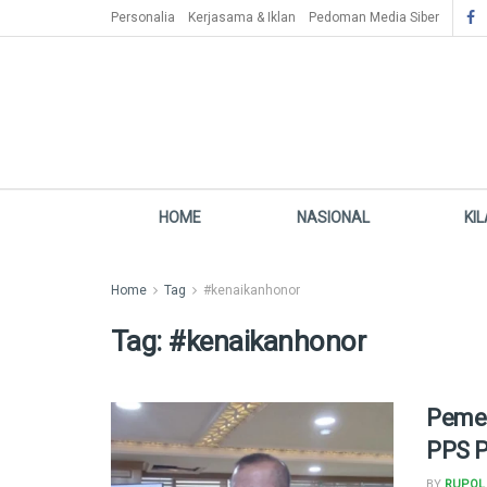
Personalia
Kerjasama & Iklan
Pedoman Media Siber
HOME
NASIONAL
KI
Home
Tag
#kenaikanhonor
Tag:
#kenaikanhonor
Pemer
PPS P
BY
RUPOL