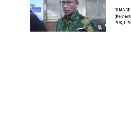
RUANGPO
(Kemenke
PPK, PPS,