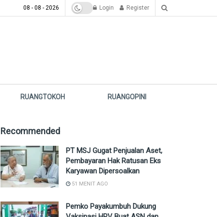
08 - 08 - 2026
Login
Register
RUANGTOKOH
RUANGOPINI
Recommended
PT MSJ Gugat Penjualan Aset,
Pembayaran Hak Ratusan Eks
Karyawan Dipersoalkan
51 MENIT AGO
Pemko Payakumbuh Dukung
Vaksinasi HPV Buat ASN dan