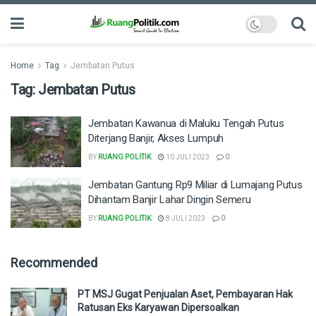
Home
Tag
Jembatan Putus
Tag:
Jembatan Putus
Jembatan Kawanua di Maluku Tengah Putus
Diterjang Banjir, Akses Lumpuh
BY
RUANG POLITIK
10 JULI 2023
0
Jembatan Gantung Rp9 Miliar di Lumajang Putus
Dihantam Banjir Lahar Dingin Semeru
BY
RUANG POLITIK
8 JULI 2023
0
Recommended
PT MSJ Gugat Penjualan Aset, Pembayaran Hak
Ratusan Eks Karyawan Dipersoalkan