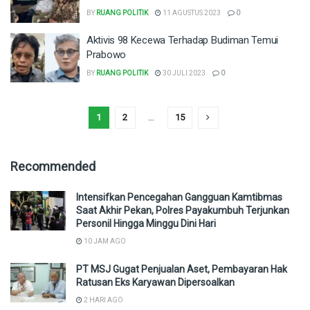
BY
RUANG POLITIK
11 AGUSTUS 2023
0
Aktivis 98 Kecewa Terhadap Budiman Temui
Prabowo
BY
RUANG POLITIK
30 JULI 2023
0
1
2
…
15
Recommended
Intensifkan Pencegahan Gangguan Kamtibmas
Saat Akhir Pekan, Polres Payakumbuh Terjunkan
Personil Hingga Minggu Dini Hari
10 JAM AGO
PT MSJ Gugat Penjualan Aset, Pembayaran Hak
Ratusan Eks Karyawan Dipersoalkan
2 HARI AGO