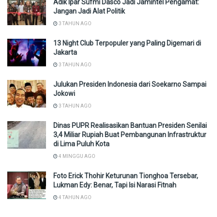
Adik Ipar Sufmi Dasco Jadi Jamintel Pengamat:
Jangan Jadi Alat Politik
3 TAHUN AGO
13 Night Club Terpopuler yang Paling Digemari di
Jakarta
3 TAHUN AGO
Julukan Presiden Indonesia dari Soekarno Sampai
Jokowi
3 TAHUN AGO
Dinas PUPR Realisasikan Bantuan Presiden Senilai
3,4 Miliar Rupiah Buat Pembangunan Infrastruktur
di Lima Puluh Kota
4 MINGGU AGO
Foto Erick Thohir Keturunan Tionghoa Tersebar,
Lukman Edy: Benar, Tapi Isi Narasi Fitnah
4 TAHUN AGO