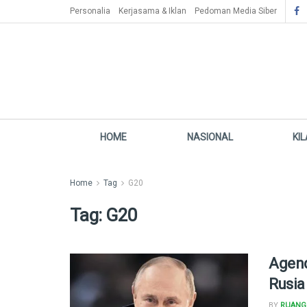
Personalia
Kerjasama & Iklan
Pedoman Media Siber
HOME
NASIONAL
KI
Home
Tag
G20
Tag:
G20
Agend
Rusia
BY
RUANG 