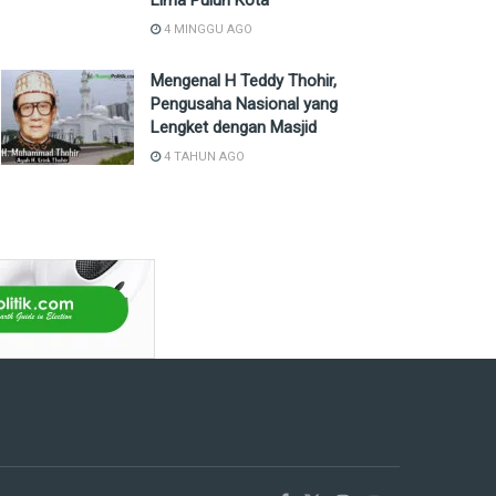
Lima Puluh Kota
4 MINGGU AGO
Mengenal H Teddy Thohir,
Pengusaha Nasional yang
Lengket dengan Masjid
4 TAHUN AGO