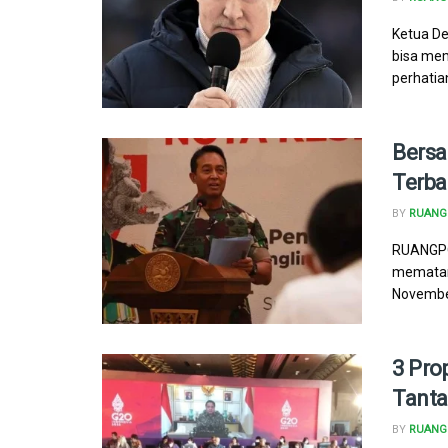
Ketua De
bisa mem
perhatian
Bersa
Terba
BY
RUANG 
RUANGPOL
mematang
November
3 Pro
Tanta
BY
RUANG 