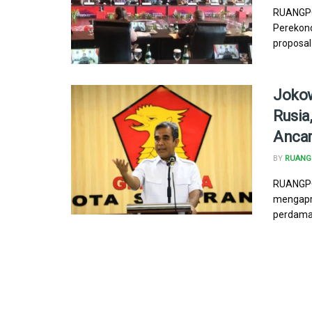
RUANGPO
Perekono
proposal
Jokow
Rusia
Ancam
BY
RUANG 
RUANGPO
mengapre
perdamai