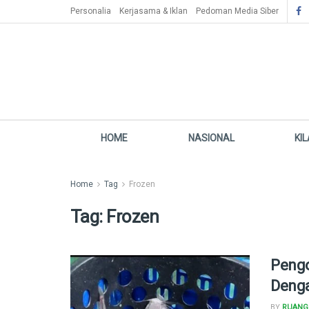
Personalia
Kerjasama & Iklan
Pedoman Media Siber
HOME
NASIONAL
KI
Home
Tag
Frozen
Tag:
Frozen
Pengo
Denga
BY
RUANG 