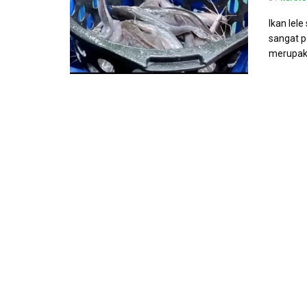
Ikan lel
sangat p
merupaka