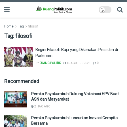
Home
Tag
filosofi
Tag:
filosofi
Begini Filosofi Baju yang Dikenakan Presiden di
Parlemen
BY
RUANG POLITIK
16 AGUSTUS 2023
0
Recommended
Pemko Payakumbuh Dukung Vaksinasi HPV Buat
ASN dan Masyarakat
2 HARI AGO
Pemko Payakumbuh Luncurkan Inovasi Gempita
Bersama