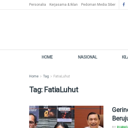
Personalia
Kerjasama & Iklan
Pedoman Media Siber
HOME
NASIONAL
KI
Home
Tag
FatiaLuhut
Tag:
FatiaLuhut
Gerin
Beruj
BY
RUANG 