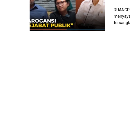
RUANGPO
menyayan
tersangk