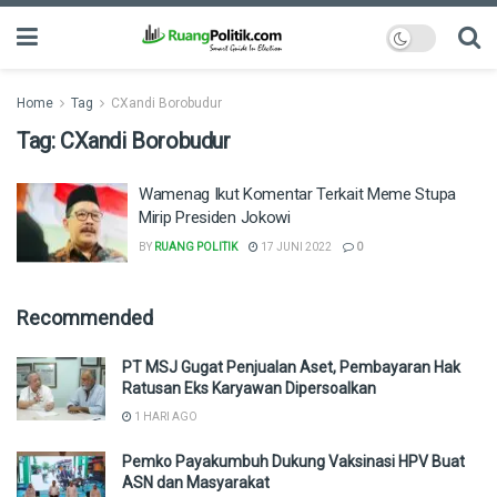
Home
Tag
CXandi Borobudur
Tag:
CXandi Borobudur
Wamenag Ikut Komentar Terkait Meme Stupa
Mirip Presiden Jokowi
BY
RUANG POLITIK
17 JUNI 2022
0
Recommended
PT MSJ Gugat Penjualan Aset, Pembayaran Hak
Ratusan Eks Karyawan Dipersoalkan
1 HARI AGO
Pemko Payakumbuh Dukung Vaksinasi HPV Buat
ASN dan Masyarakat