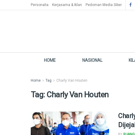
Personalia
Kerjasama & Iklan
Pedoman Media Siber
HOME
NASIONAL
KI
Home
Tag
Charly Van Houten
Tag:
Charly Van Houten
Charl
Dijeja
BY
RUANG 