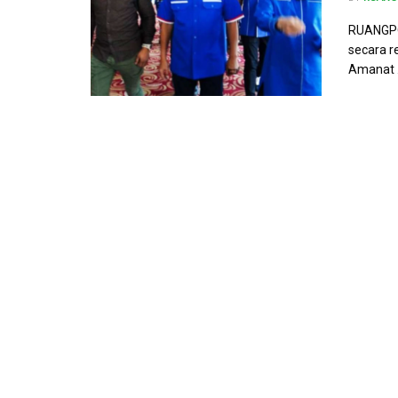
RUANGPOL
secara re
Amanat .