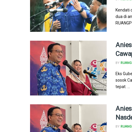
Kendati 
dua di a
RUANGPO
Anies
Cawa
BY
RUANG 
Eks Gube
sosok Ca
tepat. ...
Anie
Nasde
BY
RUANG 