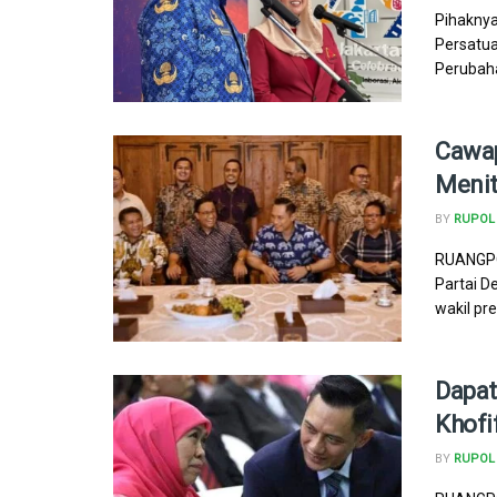
Pihaknya
Persatua
Perubah
Cawap
Meni
BY
RUPOL
RUANGPOL
Partai D
wakil pre
Dapat
Khofi
BY
RUPOL