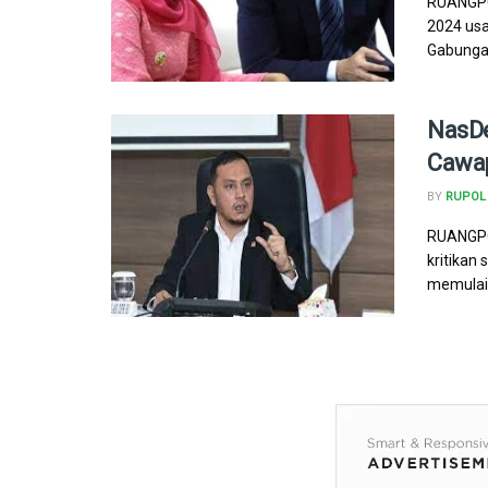
RUANGPOL
2024 usa
Gabungan
NasDe
Cawa
BY
RUPOL
RUANGPOL
kritikan
memulai s