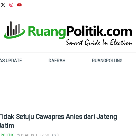
LAS UPDATE
DAERAH
RUANGPOLLING
idak Setuju Cawapres Anies dari Jateng
Jatim
POLITIK
11 AGUSTUS 2023
0