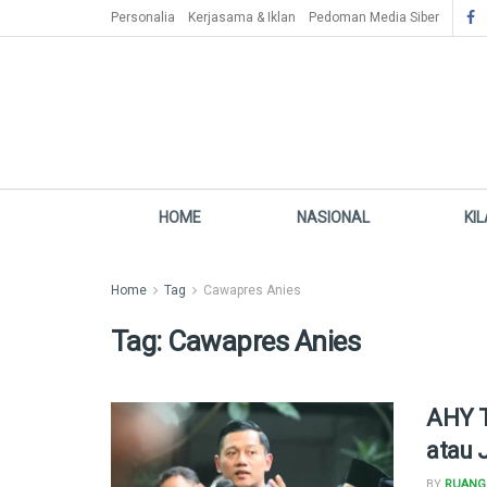
Personalia
Kerjasama & Iklan
Pedoman Media Siber
HOME
NASIONAL
KI
Home
Tag
Cawapres Anies
Tag:
Cawapres Anies
AHY T
atau 
BY
RUANG 