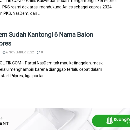
ITIK.COM -- Anies Baswedan sudah mengantongi tiket Pilpres
i PKS resmi deklarasi mendukung Anies sebagai capres 2024.
 PKS, NasDem, dan ...
m Sudah Kantongi 6 Nama Balon
pres
6 NOVEMBER 2022
0
ITIK.COM-- Partai NasDem tak mau ketinggalan, meski
 selalu menghampiri karena dianggap terlalu cepat dalam
tart Pilpres, tiga partai ...