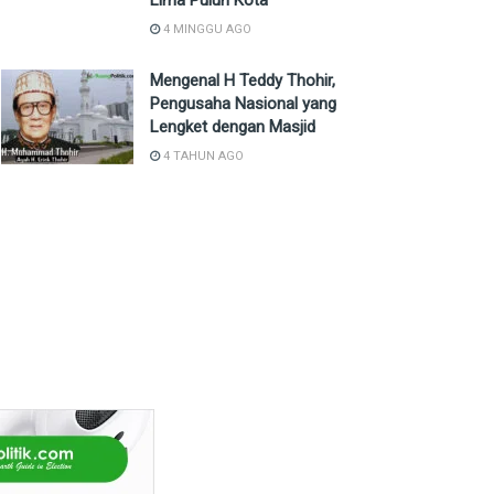
Lima Puluh Kota
4 MINGGU AGO
Mengenal H Teddy Thohir,
Pengusaha Nasional yang
Lengket dengan Masjid
4 TAHUN AGO