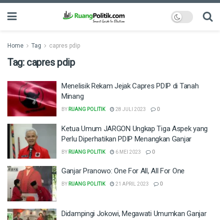
Home
Tag
capres pdip
Tag:
capres pdip
Menelisik Rekam Jejak Capres PDIP di Tanah
Minang
BY
RUANG POLITIK
28 JULI 2023
0
Ketua Umum JARGON Ungkap Tiga Aspek yang
Perlu Diperhatikan PDIP Menangkan Ganjar
BY
RUANG POLITIK
6 MEI 2023
0
Ganjar Pranowo: One For All, All For One
BY
RUANG POLITIK
21 APRIL 2023
0
Didampingi Jokowi, Megawati Umumkan Ganjar