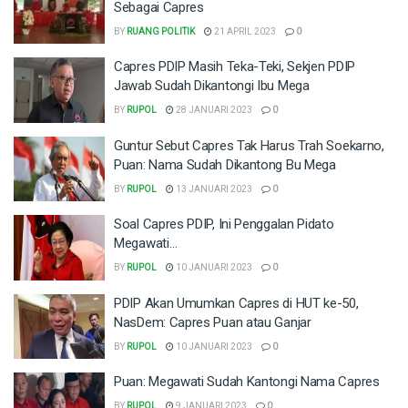
Sebagai Capres
BY
RUANG POLITIK
21 APRIL 2023
0
Capres PDIP Masih Teka-Teki, Sekjen PDIP
Jawab Sudah Dikantongi Ibu Mega
BY
RUPOL
28 JANUARI 2023
0
Guntur Sebut Capres Tak Harus Trah Soekarno,
Puan: Nama Sudah Dikantong Bu Mega
BY
RUPOL
13 JANUARI 2023
0
Soal Capres PDIP, Ini Penggalan Pidato
Megawati…
BY
RUPOL
10 JANUARI 2023
0
PDIP Akan Umumkan Capres di HUT ke-50,
NasDem: Capres Puan atau Ganjar
BY
RUPOL
10 JANUARI 2023
0
Puan: Megawati Sudah Kantongi Nama Capres
BY
RUPOL
9 JANUARI 2023
0