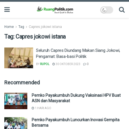
Home
Tag
Capres jokowi istana
Tag:
Capres jokowi istana
Seluruh Capres Diundang Makan Siang Jokowi,
Pengamat: Basa-basi Politik
BY
RUPOL
30 OKTOBER 2023
0
Recommended
Pemko Payakumbuh Dukung Vaksinasi HPV Buat
ASN dan Masyarakat
1 HARI AGO
Pemko Payakumbuh Luncurkan Inovasi Gempita
Bersama