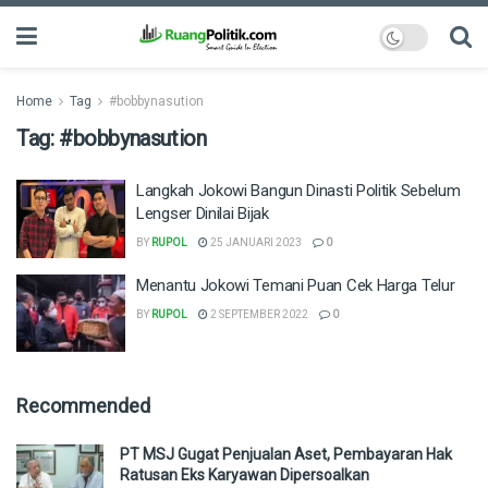
Home
Tag
#bobbynasution
Tag:
#bobbynasution
Langkah Jokowi Bangun Dinasti Politik Sebelum
Lengser Dinilai Bijak
BY
RUPOL
25 JANUARI 2023
0
Menantu Jokowi Temani Puan Cek Harga Telur
BY
RUPOL
2 SEPTEMBER 2022
0
Recommended
PT MSJ Gugat Penjualan Aset, Pembayaran Hak
Ratusan Eks Karyawan Dipersoalkan