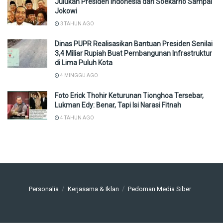
Julukan Presiden Indonesia dari Soekarno Sampai
Jokowi
3 TAHUN AGO
Dinas PUPR Realisasikan Bantuan Presiden Senilai
3,4 Miliar Rupiah Buat Pembangunan Infrastruktur
di Lima Puluh Kota
4 MINGGU AGO
Foto Erick Thohir Keturunan Tionghoa Tersebar,
Lukman Edy: Benar, Tapi Isi Narasi Fitnah
4 TAHUN AGO
Personalia
Kerjasama & Iklan
Pedoman Media Siber