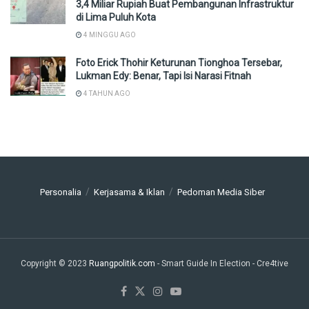
3,4 Miliar Rupiah Buat Pembangunan Infrastruktur
di Lima Puluh Kota
4 MINGGU AGO
Foto Erick Thohir Keturunan Tionghoa Tersebar,
Lukman Edy: Benar, Tapi Isi Narasi Fitnah
4 TAHUN AGO
Personalia
Kerjasama & Iklan
Pedoman Media Siber
Copyright © 2023
Ruangpolitik.com
- Smart Guide In Election
- Cre4tive