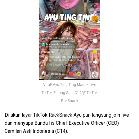
Viral! Ayu Ting Ting Masuk Live
TikTok Pisang Sale C14/@TikTok
RakSnack
Di akun layar TikTok RackSnack Ayu pun langsung join live
dan menyapa Bunda Iis Chief Executive Officer (CEO)
Camilan Asli Indonesia (C14).