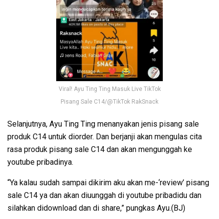
Viral! Ayu Ting Ting Masuk Live TikTok
Pisang Sale C14/@TikTok RakSnack
Selanjutnya, Ayu Ting Ting menanyakan jenis pisang sale
produk C14 untuk diorder. Dan berjanji akan mengulas cita
rasa produk pisang sale C14 dan akan mengunggah ke
youtube pribadinya.
“Ya kalau sudah sampai dikirim aku akan me-‘review’ pisang
sale C14 ya dan akan diuunggah di youtube pribadidu dan
silahkan didownload dan di share,” pungkas Ayu.(BJ)