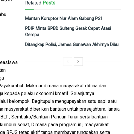
Related
Posts
abu
Mantan Koruptor Nur Alam Gabung PSI
PDIP Minta BPBD Sulteng Gerak Cepat Atasi
Gempa
Ditangkap Polisi, James Gunawan Akhirnya Dibui
beasiswa
tan
ga
, Payakumbuh Makmur dimana masyarakat dibina dan
 kepada pelaku ekonomi kreatif. Selanjutnya
alui kelompok. Begitupula mengupayakan satu sapi satu
a masyarakat diberikan bantuan untuk prasejahtera, lansia
a BLT , Sembako/Bantuan Pangan Tunai serta bantuan
akumbuh sehat, Dimana pada program ini, masyarakat
juga BPJS tetap aktif tanpa membayar tunggakan serta