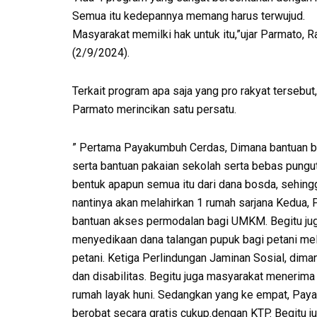
Semua itu kedepannya memang harus terwujud.
Masyarakat memilki hak untuk itu,”ujar Parmato, R
(2/9/2024).
Terkait program apa saja yang pro rakyat tersebut,
Parmato merincikan satu persatu.
” Pertama Payakumbuh Cerdas, Dimana bantuan 
serta bantuan pakaian sekolah serta bebas pungu
bentuk apapun semua itu dari dana bosda, sehing
nantinya akan melahirkan 1 rumah sarjana Kedua
bantuan akses permodalan bagi UMKM. Begitu juga
menyedikaan dana talangan pupuk bagi petani mel
petani. Ketiga Perlindungan Jaminan Sosial, diman
dan disabilitas. Begitu juga masyarakat menerim
rumah layak huni. Sedangkan yang ke empat, Pay
berobat secara gratis cukup.dengan KTP. Begitu 