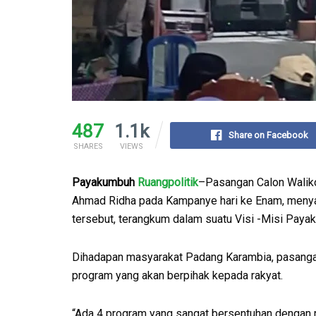
487
1.1k
Share on Facebook
SHARES
VIEWS
Payakumbuh
Ruangpolitik
–Pasangan Calon Walik
Ahmad Ridha pada Kampanye hari ke Enam, menya
tersebut, terangkum dalam suatu Visi -Misi Pay
Dihadapan masyarakat Padang Karambia, pasang
program yang akan berpihak kepada rakyat.
“Ada 4 program yang sangat bersentuhan dengan r