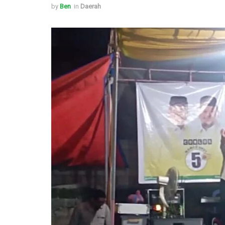
by
Ben
in
Daerah