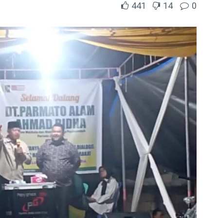
441
14
0