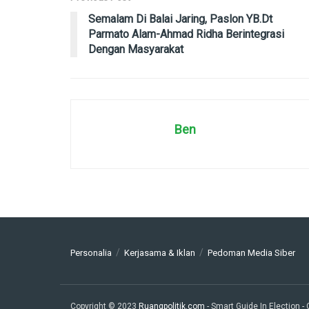
Semalam Di Balai Jaring, Paslon YB.Dt
Parmato Alam-Ahmad Ridha Berintegrasi
Dengan Masyarakat
Ben
Personalia
Kerjasama & Iklan
Pedoman Media Siber
Copyright © 2023
Ruangpolitik.com
- Smart Guide In Election
-