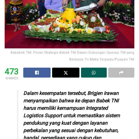
Kababek TNI: Peran Strategis Babek TNI Dalam Dukungan Operasi TNI yang
Berbasis Tri Matra Terpadu/Puspen TNI
473
SHARES
Dalam kesempatan tersebut, Brigjen Irawan
menyampaikan bahwa ke depan Babek TNI
harus memiliki kemampuan Integrated
Logistics Support untuk memastikan sistem
pendukung yang kuat dengan layanan
perbekalan yang sesuai dengan kebutuhan,
handal, persediaan yang cukup dan