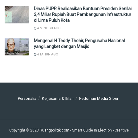
Dinas PUPR Realisasikan Bantuan Presiden Senilai
3,4 Miliar Rupiah Buat Pembangunan Infrastruktur
di Lima Puluh Kota
4 MINGGU AGO
Mengenal H Teddy Thohir, Pengusaha Nasional
yang Lengket dengan Masjid
4 TAHUN AGO
Personalia
Kerjasama & Iklan
Pedoman Media Siber
Copyright © 2023
Ruangpolitik.com
- Smart Guide In Election
- Cre4tive