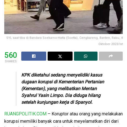
SYL saat tiba di Bandara Soekarno-Hatta (Soetta), Cengkareng, Banten, Rabu, 4
Oktober 2023/Ist
560
SHARES
KPK diketahui sedang menyelidiki kasus
dugaan korupsi di Kementerian Pertanian
(Kementan), yang melibatkan Mentan
Syahrul Yasin Limpo. Dia diduga hilang
setelah kunjungan kerja di Spanyol.
RUANGPOLITIK.COM
– Koruptor atau orang yang melakukan
korupsi memiliki banyak cara untuk meyelamatkan diri dari