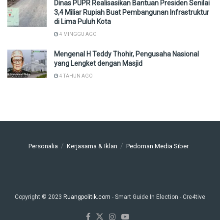
Dinas PUPR Realisasikan Bantuan Presiden Senilai
3,4 Miliar Rupiah Buat Pembangunan Infrastruktur
di Lima Puluh Kota
4 MINGGU AGO
Mengenal H Teddy Thohir, Pengusaha Nasional
yang Lengket dengan Masjid
4 TAHUN AGO
Personalia
Kerjasama & Iklan
Pedoman Media Siber
Copyright © 2023
Ruangpolitik.com
- Smart Guide In Election
- Cre4tive