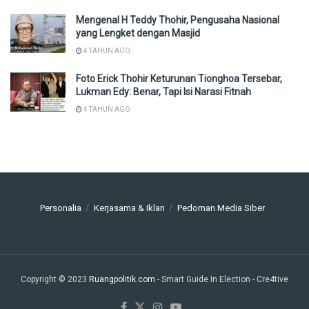
Mengenal H Teddy Thohir, Pengusaha Nasional
yang Lengket dengan Masjid
4 TAHUN AGO
Foto Erick Thohir Keturunan Tionghoa Tersebar,
Lukman Edy: Benar, Tapi Isi Narasi Fitnah
4 TAHUN AGO
Personalia
Kerjasama & Iklan
Pedoman Media Siber
Copyright © 2023
Ruangpolitik.com
- Smart Guide In Election
- Cre4tive