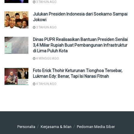
3 TAHUN AGO
Julukan Presiden Indonesia dari Soekarno Sampai
Jokowi
3 TAHUN AGO
Dinas PUPR Realisasikan Bantuan Presiden Senilai
3,4 Miliar Rupiah Buat Pembangunan Infrastruktur
di Lima Puluh Kota
4 MINGGU AGO
Foto Erick Thohir Keturunan Tionghoa Tersebar,
Lukman Edy: Benar, Tapi Isi Narasi Fitnah
4 TAHUN AGO
Personalia
Kerjasama & Iklan
Pedoman Media Siber