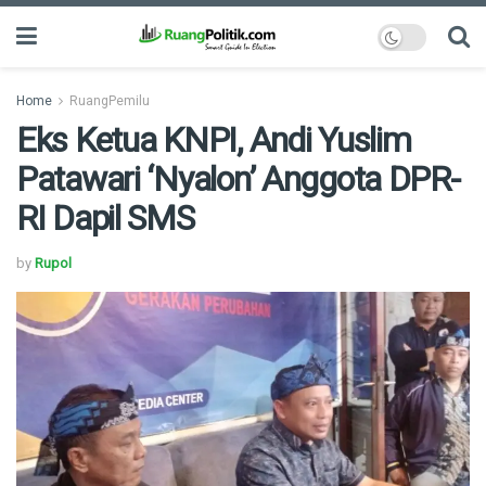
Home
RuangPemilu
Eks Ketua KNPI, Andi Yuslim
Patawari ‘Nyalon’ Anggota DPR-
RI Dapil SMS
by
Rupol