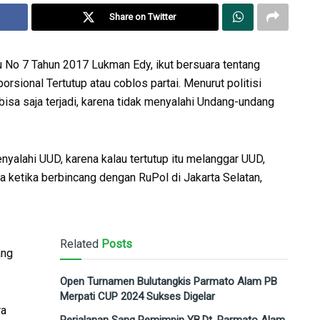
Share on Twitter
No 7 Tahun 2017 Lukman Edy, ikut bersuara tentang
sional Tertutup atau coblos partai. Menurut politisi
 bisa saja terjadi, karena tidak menyalahi Undang-undang
nyalahi UUD, karena kalau tertutup itu melanggar UUD,
nya ketika berbincang dengan RuPol di Jakarta Selatan,
Related
Posts
ang
Open Turnamen Bulutangkis Parmato Alam PB
Merpati CUP 2024 Sukses Digelar
ra
Perjalanan Sang Pemimpin YB.Dt. Parmato Alam