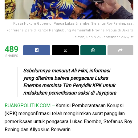
Kuasa Hukum Gubernur Papua Lukas Enembe, Stefanus Roy Rening, saat
konferensi pers di Kantor Penghubung Pemerintah Provinsi Papua di Jakarta
Selatan, Senin 26 September 2022/Ist
489
SHARES
Sebelumnya menurut Ali Fikri, informasi
yang diterima bahwa pengacara Lukas
Enembe meminta Tim Penyidik KPK untuk
melakukan pemeriksaan saksi di Jayapura
RUANGPOLITIK.COM —
Komisi Pemberantasan Korupsi
(KPK) mengonfirmasi telah mengirimkan surat panggilan
pemeriksaan untuk pengacara Lukas Enembe, Stefanus Roy
Rening dan Allyosius Renwarin.