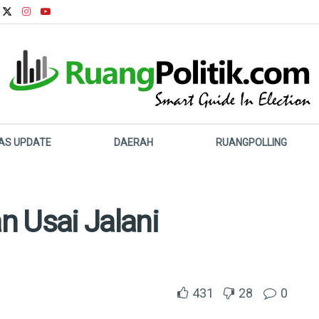
LAS UPDATE
DAERAH
RUANGPOLLING
n Usai Jalani
431
28
0