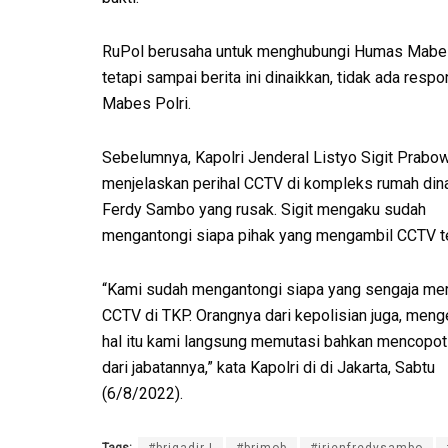
RuPol berusaha untuk menghubungi Humas Mabes
tetapi sampai berita ini dinaikkan, tidak ada respo
Mabes Polri.
Sebelumnya, Kapolri Jenderal Listyo Sigit Prabo
menjelaskan perihal CCTV di kompleks rumah dina
Ferdy Sambo yang rusak. Sigit mengaku sudah
mengantongi siapa pihak yang mengambil CCTV t
“Kami sudah mengantongi siapa yang sengaja me
CCTV di TKP. Orangnya dari kepolisian juga, meng
hal itu kami langsung memutasi bahkan mencopo
dari jabatannya,” kata Kapolri di di Jakarta, Sabtu
(6/8/2022).
Tags:
#brigadirJ
#brimob
#irjenfredysambo