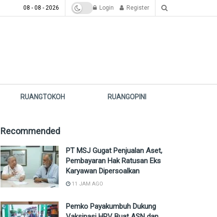
08 - 08 - 2026
Login
Register
RUANGTOKOH
RUANGOPINI
Recommended
PT MSJ Gugat Penjualan Aset,
Pembayaran Hak Ratusan Eks
Karyawan Dipersoalkan
11 JAM AGO
Pemko Payakumbuh Dukung
Vaksinasi HPV Buat ASN dan