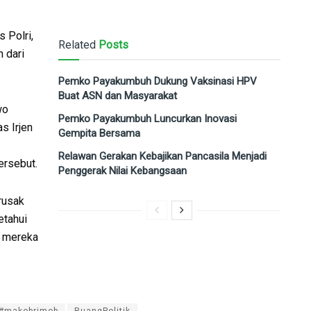
 Polri,
Related
Posts
n dari
Pemko Payakumbuh Dukung Vaksinasi HPV
Buat ASN dan Masyarakat
wo
Pemko Payakumbuh Luncurkan Inovasi
s Irjen
Gempita Bersama
Relawan Gerakan Kebajikan Pancasila Menjadi
ersebut.
Penggerak Nilai Kebangsaan
rusak
etahui
t mereka
#makobrimob
RuangPolitik