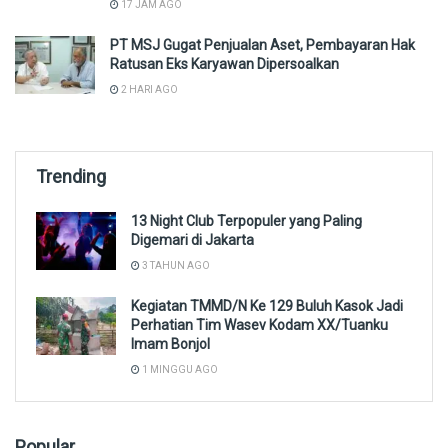
17 JAM AGO
PT MSJ Gugat Penjualan Aset, Pembayaran Hak
Ratusan Eks Karyawan Dipersoalkan
2 HARI AGO
Trending
13 Night Club Terpopuler yang Paling
Digemari di Jakarta
3 TAHUN AGO
Kegiatan TMMD/N Ke 129 Buluh Kasok Jadi
Perhatian Tim Wasev Kodam XX/Tuanku
Imam Bonjol
1 MINGGU AGO
Popular