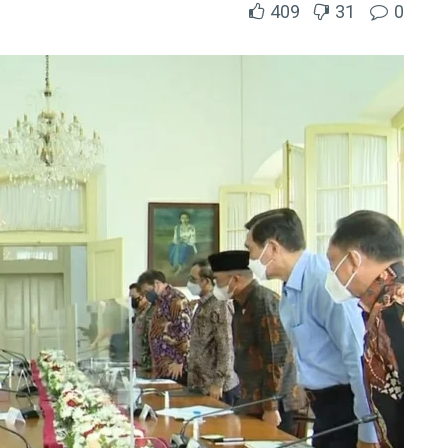
409
31
0