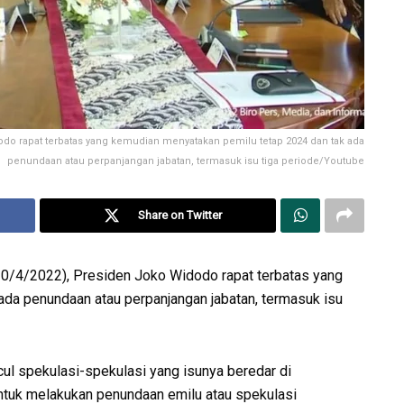
odo rapat terbatas yang kemudian menyatakan pemilu tetap 2024 dan tak ada
penundaan atau perpanjangan jabatan, termasuk isu tiga periode/Youtube
Share on Twitter
10/4/2022), Presiden Joko Widodo rapat terbatas yang
da penundaan atau perpanjangan jabatan, termasuk isu
ncul spekulasi-spekulasi yang isunya beredar di
tuk melakukan penundaan emilu atau spekulasi