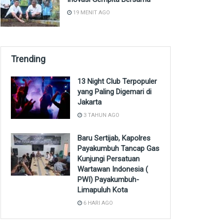
19 MENIT AGO
Trending
13 Night Club Terpopuler
yang Paling Digemari di
Jakarta
3 TAHUN AGO
Baru Sertijab, Kapolres
Payakumbuh Tancap Gas
Kunjungi Persatuan
Wartawan Indonesia (
PWI) Payakumbuh-
Limapuluh Kota
6 HARI AGO