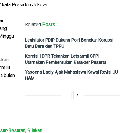
” kata Presiden Jokowi.
han
Related
Posts
yang
 Minggu
Legislator PDIP Dukung Polri Bongkar Korupsi
Batu Bara dan TPPU
Komisi I DPR Tekankan Latsarmil SPPI
skan
Utamakan Pembentukan Karakter Peserta
emilu
Yasonna Laoly Ajak Mahasiswa Kawal Revisi UU
da bulan
HAM
sar-Besaran, Silakan…