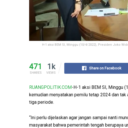
H-1 aksi BEM SI, Minggu (10/4/2022), Presiden Joko Wid
471
1k
Share on Facebook
SHARES
VIEWS
RUANGPOLITIK.COM
-H-1 aksi BEM SI, Minggu (
kemudian menyatakan pemilu tetap 2024 dan tak a
tiga periode.
“Ini perlu dijelaskan agar jangan sampai nanti mu
masyarakat bahwa pemerintah tengah berupaya un