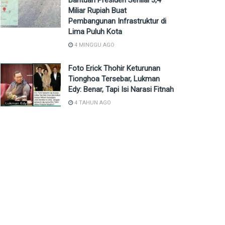
Bantuan Presiden Senilai 3,4
Miliar Rupiah Buat
Pembangunan Infrastruktur di
Lima Puluh Kota
4 MINGGU AGO
Foto Erick Thohir Keturunan
Tionghoa Tersebar, Lukman
Edy: Benar, Tapi Isi Narasi Fitnah
4 TAHUN AGO