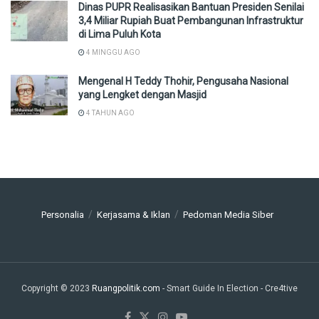
Dinas PUPR Realisasikan Bantuan Presiden Senilai
3,4 Miliar Rupiah Buat Pembangunan Infrastruktur
di Lima Puluh Kota
4 MINGGU AGO
Mengenal H Teddy Thohir, Pengusaha Nasional
yang Lengket dengan Masjid
4 TAHUN AGO
Personalia
Kerjasama & Iklan
Pedoman Media Siber
Copyright © 2023
Ruangpolitik.com
- Smart Guide In Election
- Cre4tive