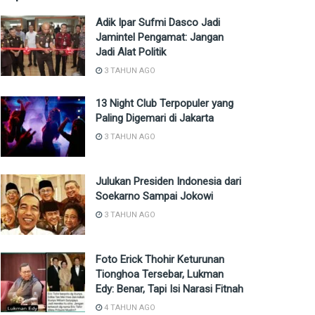
Adik Ipar Sufmi Dasco Jadi
Jamintel Pengamat: Jangan
Jadi Alat Politik
3 TAHUN AGO
13 Night Club Terpopuler yang
Paling Digemari di Jakarta
3 TAHUN AGO
Julukan Presiden Indonesia dari
Soekarno Sampai Jokowi
3 TAHUN AGO
Foto Erick Thohir Keturunan
Tionghoa Tersebar, Lukman
Edy: Benar, Tapi Isi Narasi Fitnah
4 TAHUN AGO