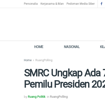
Personalia
Kerjasama & Iklan
Pedoman Media Siber
HOME
NASIONAL
KI
Home
RuangPolling
SMRC Ungkap Ada 72
Pemilu Presiden 20
by
Ruang Politik
in
RuangPolling