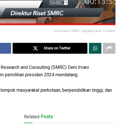
Deni Irvani SMRC/ tangkap layar Youtube
Share on Twitter
ni Research and Consulting (SMRC) Deni Irvani
lam pemilihan presiden 2024 mendatang.
kelompok masyarakat perkotaan, berpendidikan tinggi, dan
Related
Posts