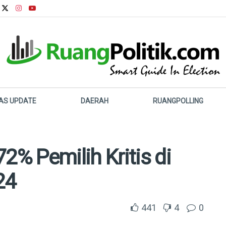
LAS UPDATE
DAERAH
RUANGPOLLING
% Pemilih Kritis di
24
441
4
0