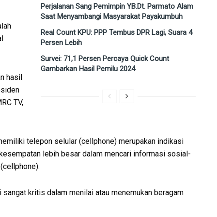
Perjalanan Sang Pemimpin YB.Dt. Parmato Alam
Saat Menyambangi Masyarakat Payakumbuh
alah
Real Count KPU: PPP Tembus DPR Lagi, Suara 4
al
Persen Lebih
Survei: 71,1 Persen Percaya Quick Count
Gambarkan Hasil Pemilu 2024
n hasil
esiden
MRC TV,
miliki telepon selular (cellphone) merupakan indikasi
 kesempatan lebih besar dalam mencari informasi sosial-
 (cellphone).
ni sangat kritis dalam menilai atau menemukan beragam