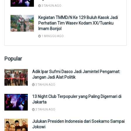
3 TAHUN AGO
Kegiatan TMMD/N Ke 129 Buluh Kasok Jadi
Perhatian Tim Wasev Kodam XX/Tuanku
Imam Bonjol
1 MINGGU AGO
Popular
Adik Ipar Sufmi Dasco Jadi Jamintel Pengamat:
Jangan Jadi Alat Politik
3 TAHUN AGO
13 Night Club Terpopuler yang Paling Digemari di
Jakarta
3 TAHUN AGO
Julukan Presiden Indonesia dari Soekarno Sampai
Jokowi