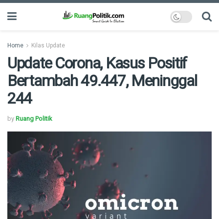
Home
Kilas Update
Update Corona, Kasus Positif
Bertambah 49.447, Meninggal
244
by
Ruang Politik