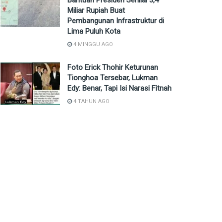
Bantuan Presiden Senilai 3,4
Miliar Rupiah Buat
Pembangunan Infrastruktur di
Lima Puluh Kota
4 MINGGU AGO
Foto Erick Thohir Keturunan
Tionghoa Tersebar, Lukman
Edy: Benar, Tapi Isi Narasi Fitnah
4 TAHUN AGO