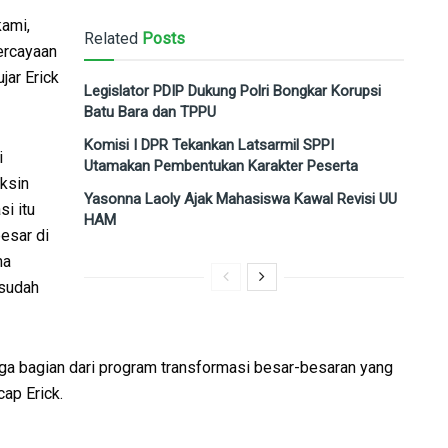
kami,
Related
Posts
rcayaan
jar Erick
Legislator PDIP Dukung Polri Bongkar Korupsi
Batu Bara dan TPPU
Komisi I DPR Tekankan Latsarmil SPPI
i
Utamakan Pembentukan Karakter Peserta
ksin
Yasonna Laoly Ajak Mahasiswa Kawal Revisi UU
i itu
HAM
esar di
ma
 sudah
uga bagian dari program transformasi besar-besaran yang
ap Erick.