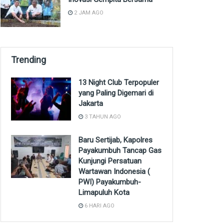
2 JAM AGO
Trending
13 Night Club Terpopuler
yang Paling Digemari di
Jakarta
3 TAHUN AGO
Baru Sertijab, Kapolres
Payakumbuh Tancap Gas
Kunjungi Persatuan
Wartawan Indonesia (
PWI) Payakumbuh-
Limapuluh Kota
6 HARI AGO