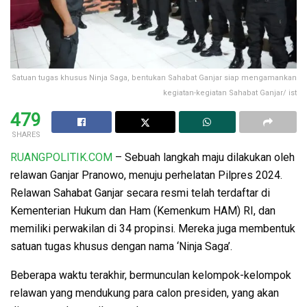
Satuan tugas khusus Ninja Saga, bentukan Sahabat Ganjar siap mengamankan
kegiatan-kegiatan Sahabat Ganjar/ ist
479
SHARES
RUANGPOLITIK.COM
– Sebuah langkah maju dilakukan oleh
relawan Ganjar Pranowo, menuju perhelatan Pilpres 2024.
Relawan Sahabat Ganjar secara resmi telah terdaftar di
Kementerian Hukum dan Ham (Kemenkum HAM) RI, dan
memiliki perwakilan di 34 propinsi. Mereka juga membentuk
satuan tugas khusus dengan nama ‘Ninja Saga’.
Beberapa waktu terakhir, bermunculan kelompok-kelompok
relawan yang mendukung para calon presiden, yang akan