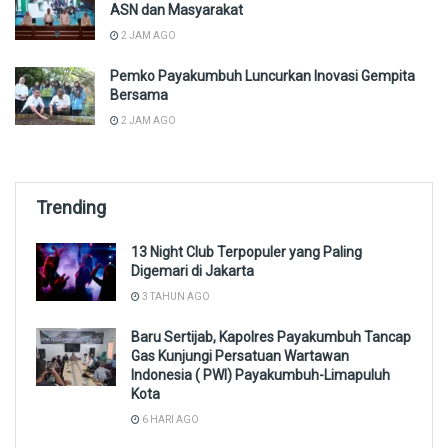
ASN dan Masyarakat
2 JAM AGO
Pemko Payakumbuh Luncurkan Inovasi Gempita
Bersama
2 JAM AGO
Trending
13 Night Club Terpopuler yang Paling
Digemari di Jakarta
3 TAHUN AGO
Baru Sertijab, Kapolres Payakumbuh Tancap
Gas Kunjungi Persatuan Wartawan
Indonesia ( PWI) Payakumbuh-Limapuluh
Kota
6 HARI AGO