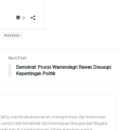
Nasdem
Next Post
Demokrat: Posisi Wamendagri Rawan Disusupi
Kepentingan Politik
fakta, membuka kebenaran, menepis hoax dan kebencian.
h, santun dan berakhlak demi kemajuan Bangsa dan Negara.
hadir dan ikut berpartisipasi dalam memberi warna