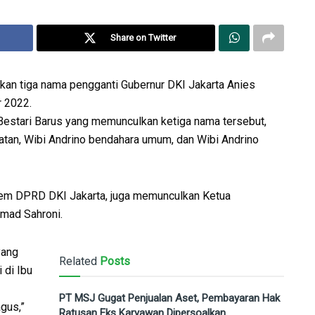
Share on Twitter
n tiga nama pengganti Gubernur DKI Jakarta Anies
r 2022.
estari Barus yang memunculkan ketiga nama tersebut,
tan, Wibi Andrino bendahara umum, dan Wibi Andrino
sDem DPRD DKI Jakarta, juga memunculkan Ketua
hmad Sahroni.
yang
Related
Posts
 di Ibu
PT MSJ Gugat Penjualan Aset, Pembayaran Hak
gus,”
Ratusan Eks Karyawan Dipersoalkan