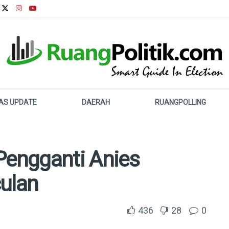
LAS UPDATE
DAERAH
RUANGPOLLING
engganti Anies
ulan
436
28
0