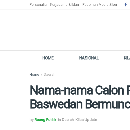
Personalia
Kerjasama & Iklan
Pedoman Media Siber
HOME
NASIONAL
KI
Home
Daerah
Nama-nama Calon P
Baswedan Bermunc
by
Ruang Politik
in
Daerah
,
Kilas Update