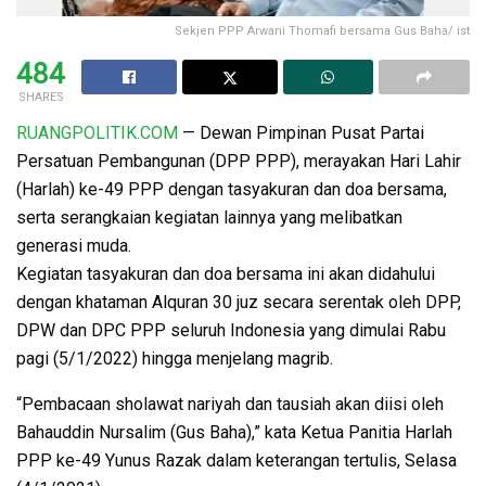
Sekjen PPP Arwani Thomafi bersama Gus Baha/ ist
484
SHARES
RUANGPOLITIK.COM
— Dewan Pimpinan Pusat Partai
Persatuan Pembangunan (DPP PPP), merayakan Hari Lahir
(Harlah) ke-49 PPP dengan tasyakuran dan doa bersama,
serta serangkaian kegiatan lainnya yang melibatkan
generasi muda.
Kegiatan tasyakuran dan doa bersama ini akan didahului
dengan khataman Alquran 30 juz secara serentak oleh DPP,
DPW dan DPC PPP seluruh Indonesia yang dimulai Rabu
pagi (5/1/2022) hingga menjelang magrib.
“Pembacaan sholawat nariyah dan tausiah akan diisi oleh
Bahauddin Nursalim (Gus Baha),” kata Ketua Panitia Harlah
PPP ke-49 Yunus Razak dalam keterangan tertulis, Selasa