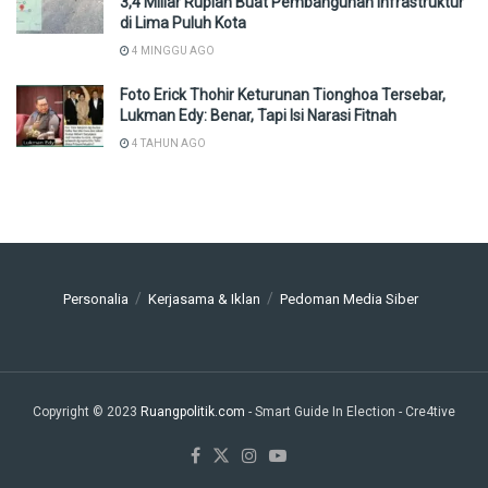
3,4 Miliar Rupiah Buat Pembangunan Infrastruktur
di Lima Puluh Kota
4 MINGGU AGO
Foto Erick Thohir Keturunan Tionghoa Tersebar,
Lukman Edy: Benar, Tapi Isi Narasi Fitnah
4 TAHUN AGO
Personalia
Kerjasama & Iklan
Pedoman Media Siber
Copyright © 2023
Ruangpolitik.com
- Smart Guide In Election
- Cre4tive