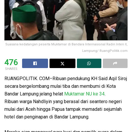
Suasana kedatangan peserta Muktamar di Bandara Internasional Radin Inten II,
Lampung/ RuangPolitik.com
476
SHARES
RUANGPOLITIK. COM–Ribuan pendukung KH Said Aqil Siroj
secara bergelombang mulai tiba dan membumi di Kota
Bandar Lampung jelang helat
Muktamar NU ke 34
.
Ribuan warga Nahdliyin yang berasal dari seantero negeri
mulai dari Aceh hingga Papua tampak memadati sejumlah
hotel dan penginapan di Bandar Lampung.