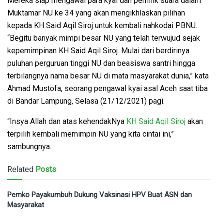
Mereka siap mengawal para kyai dan pemilik suara dalam
Muktamar NU ke 34 yang akan mengikhlaskan pilihan
kepada KH Said Aqil Siroj untuk kembali nahkodai PBNU.
“Begitu banyak mimpi besar NU yang telah terwujud sejak
kepemimpinan KH Said Aqil Siroj. Mulai dari berdirinya
puluhan perguruan tinggi NU dan beasiswa santri hingga
terbilangnya nama besar NU di mata masyarakat dunia,” kata
Ahmad Mustofa, seorang pengawal kyai asal Aceh saat tiba
di Bandar Lampung, Selasa (21/12/2021) pagi.
“Insya Allah dan atas kehendakNya
KH Said Aqil Siroj
akan
terpilih kembali memimpin NU yang kita cintai ini,”
sambungnya.
Related
Posts
Pemko Payakumbuh Dukung Vaksinasi HPV Buat ASN dan
Masyarakat