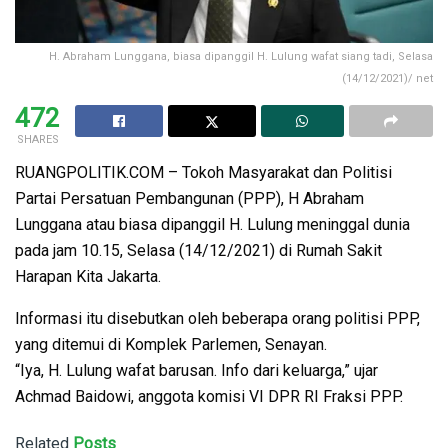
H. Abraham Lunggana, biasa dipanggil H. Lulung wafat siang tadi, Selasa
(14/12/2021)/ net
472
SHARES
RUANGPOLITIK.COM – Tokoh Masyarakat dan Politisi
Partai Persatuan Pembangunan (PPP), H Abraham
Lunggana atau biasa dipanggil H. Lulung meninggal dunia
pada jam 10.15, Selasa (14/12/2021) di Rumah Sakit
Harapan Kita Jakarta.
Informasi itu disebutkan oleh beberapa orang politisi PPP,
yang ditemui di Komplek Parlemen, Senayan.
“Iya, H. Lulung wafat barusan. Info dari keluarga,” ujar
Achmad Baidowi, anggota komisi VI DPR RI Fraksi PPP.
Related
Posts