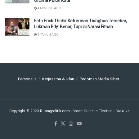
di Lima Puluh Kota
4 MINGGU AGO
Foto Erick Thohir Keturunan Tionghoa Tersebar,
Lukman Edy: Benar, Tapi Isi Narasi Fitnah
4 TAHUN AGO
Personalia
Kerjasama & Iklan
Pedoman Media Siber
Copyright © 2023
Ruangpolitik.com
- Smart Guide In Election
- Cre4tive