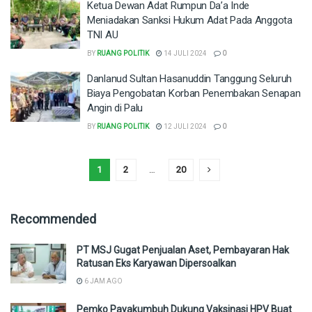
Ketua Dewan Adat Rumpun Da’a Inde
Meniadakan Sanksi Hukum Adat Pada Anggota
TNI AU
BY
RUANG POLITIK
14 JULI 2024
0
Danlanud Sultan Hasanuddin Tanggung Seluruh
Biaya Pengobatan Korban Penembakan Senapan
Angin di Palu
BY
RUANG POLITIK
12 JULI 2024
0
1
2
…
20
Recommended
PT MSJ Gugat Penjualan Aset, Pembayaran Hak
Ratusan Eks Karyawan Dipersoalkan
6 JAM AGO
Pemko Payakumbuh Dukung Vaksinasi HPV Buat