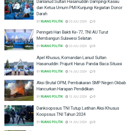
Danlanud Sultan Hasanuddin Dampingi Kasau
dan Ketua Umum PMI Kunjungi Kegiatan Donor
Darah
BY
RUANG POLITIK
20 JULI 2024
0
Peringati Hari Bakti Ke-77, TNI AU Turut
Membangun Sulawesi Selatan
BY
RUANG POLITIK
20 JULI 2024
0
Apel Khusus, Komandan Lanud Sultan
Hasanuddin: Prajurit Harus Pandai Baca Situasi
BY
RUANG POLITIK
16 JULI 2024
0
Aksi Brutal OPM, Pembakaran SMP Negeri Okbab
Hancurkan Harapan Pendidikan
BY
RUANG POLITIK
15 JULI 2024
0
Dankoopssus TNI Tutup Latihan Aksi Khusus
Koopssus TNI Tahun 2024
BY
RUANG POLITIK
14 JULI 2024
0