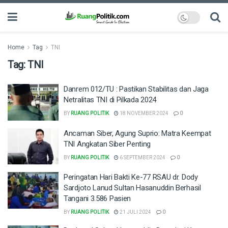
Home
Tag
TNI
Tag:
TNI
Danrem 012/TU : Pastikan Stabilitas dan Jaga
Netralitas TNI di Pilkada 2024
BY
RUANG POLITIK
18 NOVEMBER 2024
0
Ancaman Siber, Agung Suprio: Matra Keempat
TNI Angkatan Siber Penting
BY
RUANG POLITIK
6 SEPTEMBER 2024
0
Peringatan Hari Bakti Ke-77 RSAU dr. Dody
Sardjoto Lanud Sultan Hasanuddin Berhasil
Tangani 3.586 Pasien
BY
RUANG POLITIK
21 JULI 2024
0