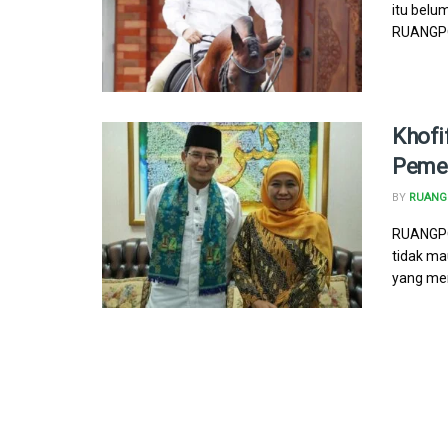
itu bel
RUANGPOL
Khofi
Pemen
BY
RUANG 
RUANGPO
tidak ma
yang me