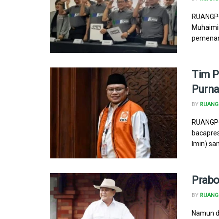
RUANGPO
Muhaimi
pemenang
Tim P
Purna
BY
RUANG 
RUANGPO
bacapre
Imin) sa
Prab
BY
RUANG 
Namun de