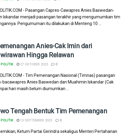
LITIK.COM - Pasangan Capres-Cawapres Anies Baswedan-
n Iskandar menjadi pasangan terakhir yang mengumumkan tim
annya. Pengumuman itu dilakukan di Menteng 10 ...
emenangan Anies-Cak Imin dari
wirawan Hingga Relawan
POLITIK
27 OKTOBER 2023
0
LITIK.COM - Tim Pemenangan Nasional (Timnas) pasangan
s-bacawapres Anies Baswedan dan Muahimin Iskandar (Cak
mpai hari masih belum diumumkan ...
owo Tengah Bentuk Tim Pemenangan
POLITIK
15 SEPTEMBER 2023
0
mikian, Ketum Partai Gerindra sekaligus Menteri Pertahanan