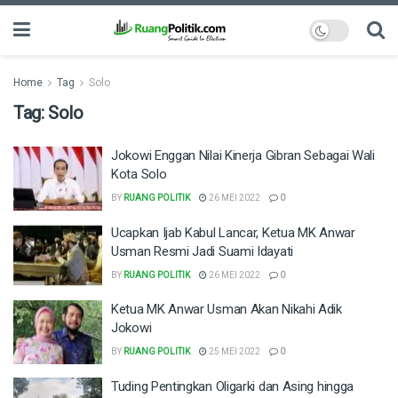
Home
Tag
Solo
Tag:
Solo
Jokowi Enggan Nilai Kinerja Gibran Sebagai Wali
Kota Solo
BY
RUANG POLITIK
26 MEI 2022
0
Ucapkan Ijab Kabul Lancar, Ketua MK Anwar
Usman Resmi Jadi Suami Idayati
BY
RUANG POLITIK
26 MEI 2022
0
Ketua MK Anwar Usman Akan Nikahi Adik
Jokowi
BY
RUANG POLITIK
25 MEI 2022
0
Tuding Pentingkan Oligarki dan Asing hingga