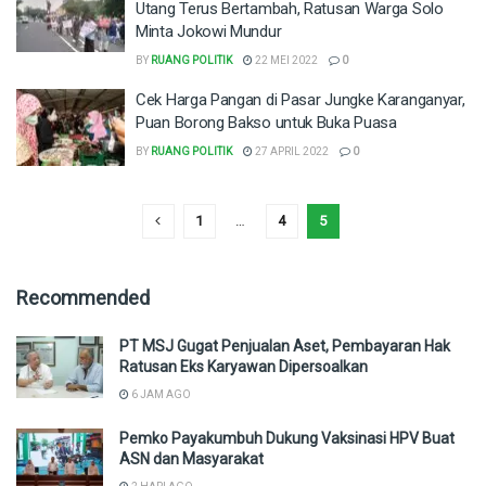
Utang Terus Bertambah, Ratusan Warga Solo
Minta Jokowi Mundur
BY
RUANG POLITIK
22 MEI 2022
0
Cek Harga Pangan di Pasar Jungke Karanganyar,
Puan Borong Bakso untuk Buka Puasa
BY
RUANG POLITIK
27 APRIL 2022
0
1
…
4
5
Recommended
PT MSJ Gugat Penjualan Aset, Pembayaran Hak
Ratusan Eks Karyawan Dipersoalkan
6 JAM AGO
Pemko Payakumbuh Dukung Vaksinasi HPV Buat
ASN dan Masyarakat