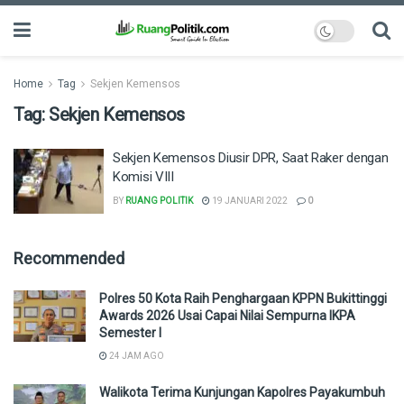
Home
Tag
Sekjen Kemensos
Tag:
Sekjen Kemensos
Sekjen Kemensos Diusir DPR, Saat Raker dengan
Komisi VIII
BY
RUANG POLITIK
19 JANUARI 2022
0
Recommended
Polres 50 Kota Raih Penghargaan KPPN Bukittinggi
Awards 2026 Usai Capai Nilai Sempurna IKPA
Semester I
24 JAM AGO
Walikota Terima Kunjungan Kapolres Payakumbuh